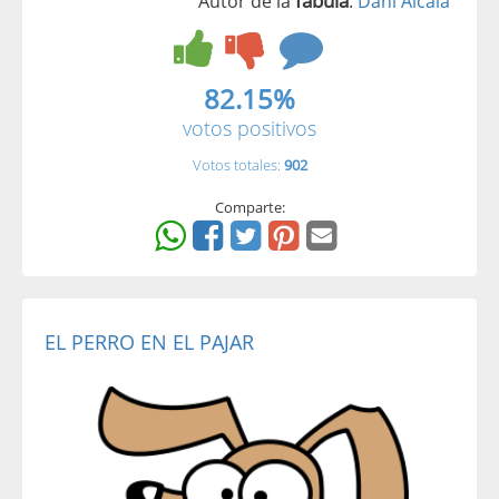
fábula
Autor de la
:
Dani Alcalà
82.15%
votos positivos
Votos totales:
902
Comparte:
EL PERRO EN EL PAJAR