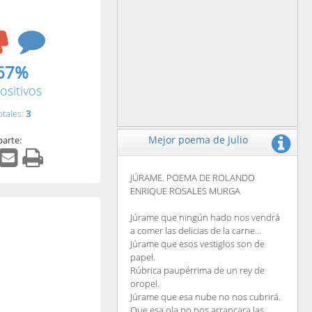
67%
ositivos
otales:
3
Mejor poema de Julio
arte:
JÚRAME. POEMA DE ROLANDO
ENRIQUE ROSALES MURGA
Júrame que ningún hado nos vendrá
a comer las delicias de la carne...
Júrame que esos vestiglos son de
papel.
Rúbrica paupérrima de un rey de
oropel.
Júrame que esa nube no nos cubrirá.
Que esa ola no nos arrancara las