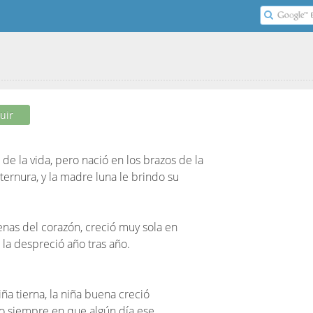
uir
de la vida, pero nació en los brazos de la
 ternura, y la madre luna le brindo su
enas del corazón, creció muy sola en
a despreció año tras año.
ña tierna, la niña buena creció
o siempre en que algún día ese