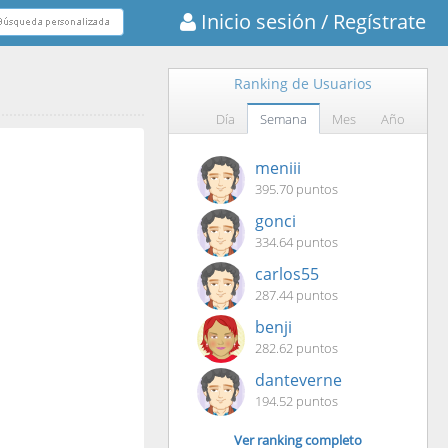
Inicio sesión
/ Regístrate
Ranking de Usuarios
Día
Semana
Mes
Año
meniii
395.70 puntos
gonci
334.64 puntos
carlos55
287.44 puntos
benji
282.62 puntos
danteverne
194.52 puntos
Ver ranking completo