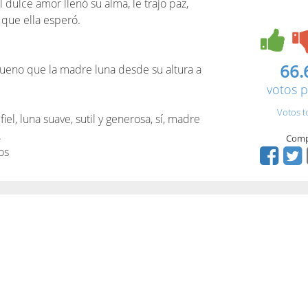
l dulce amor llenó su alma, le trajo paz,
 que ella esperó.
66.
bueno que la madre luna desde su altura a
votos p
Votos t
l, luna suave, sutil y generosa, sí, madre
.
Comp
os