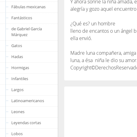
Y ahora sonríe la niña amada, e
Fábulas mexicanas
alegría y gozo aquel encuentro
Fantásticos
¿Qué es? un hombre
de Gabriel García
lleno de encantos o un ángel 
Márquez
ella envió.
Gatos
Madre luna compañera, amiga fie
Hadas
luna, a ésa niña le dio su amor
Copyright©DerechosReservad
Hormigas
Infantiles
Largos
Latinoamericanos
Leones
Leyendas cortas
Lobos