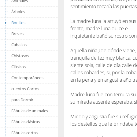
Animales
sentimiento tocaría las puerta
Árboles
La madre luna la arruyó en sus
Bonitos
frente, madre luna dulce e
Breves
inquietante bañó su rostro con 
Caballos
Aquella niña ¿de dónde viene, c
Chistosos
tranquila de tez muy blanca, cuá
siente sola, calle de día calle 
Clásicos
calles cobardes, si, por la coba
Contemporáneos
en la pena y en angustia año tr
cuentos Cortos
Madre luna fue con ternura su 
para Dormir
su mirada ausente esperaba, si
Fábulas de animales
Miedo y angustia fue su refugio
Fábulas clásicas
los destellos que le brindaba 
Fábulas cortas