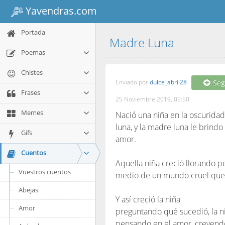
Yavendras.com
Portada
Madre Luna
Poemas
Chistes
Enviado por
dulce_abril28
Seg
Frases
25 Noviembre 2019, 05:50
Memes
Nació una niña en la oscuridad 
luna, y la madre luna le brindo
Gifs
amor.
Cuentos
Aquella niña creció llorando p
Vuestros cuentos
medio de un mundo cruel que l
Abejas
Y así creció la niña
Amor
preguntando qué sucedió, la ni
pensando en el amor, creyend