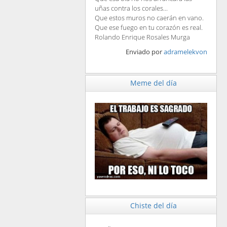
uñas contra los corales...
Que estos muros no caerán en vano.
Que ese fuego en tu corazón es real.
Rolando Enrique Rosales Murga
Enviado por
adramelekvon
Meme del día
Chiste del día