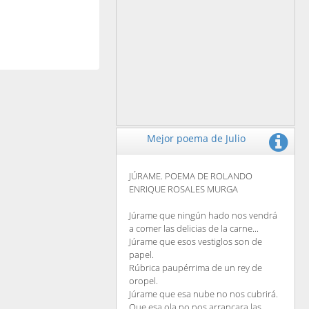
Mejor poema de Julio
JÚRAME. POEMA DE ROLANDO
ENRIQUE ROSALES MURGA
Júrame que ningún hado nos vendrá
a comer las delicias de la carne...
Júrame que esos vestiglos son de
papel.
Rúbrica paupérrima de un rey de
oropel.
Júrame que esa nube no nos cubrirá.
Que esa ola no nos arrancara las