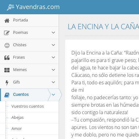
Yavendras.com
Portada
LA ENCINA Y LA CAÑ
Poemas
Chistes
Dijo la Encina a la Caña: “Razó
Frases
pajarillo es para ti grave peso; 
del agua, te hace bajar la cabe
Memes
Cáucaso, no sólo detiene los r
Gifs
Para ti, todo es aquilón; para mí
de mi
Cuentos
follaje, no padecerías tanto: y
siempre brotas en las húmedas o
Vuestros cuentos
sido contigo la naturaleza!
Abejas
–Tu compasión, respondió la C
apures. Los vientos no son tan
Amor
y me doblo, pero no me quiebro