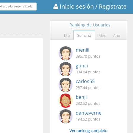
Inicio sesión
/ Regístrate
Ranking de Usuarios
Día
Semana
Mes
Año
meniii
395.70 puntos
gonci
334.64 puntos
carlos55
287.44 puntos
benji
282.62 puntos
danteverne
194.52 puntos
Ver ranking completo