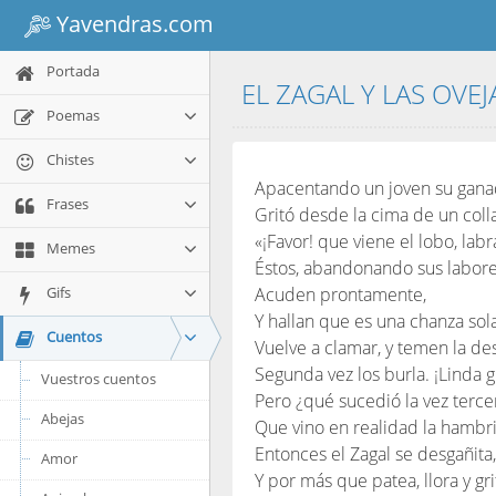
Yavendras.com
Portada
EL ZAGAL Y LAS OVE
Poemas
Chistes
Apacentando un joven su gana
Frases
Gritó desde la cima de un coll
«¡Favor! que viene el lobo, lab
Memes
Éstos, abandonando sus labore
Gifs
Acuden prontamente,
Y hallan que es una chanza so
Cuentos
Vuelve a clamar, y temen la des
Segunda vez los burla. ¡Linda g
Vuestros cuentos
Pero ¿qué sucedió la vez terce
Abejas
Que vino en realidad la hambri
Entonces el Zagal se desgañita,
Amor
Y por más que patea, llora y gri