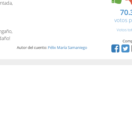
ntada,
70.
votos p
Votos to
ngaño,
daño!
Comp
Autor del cuento:
Félix María Samaniego