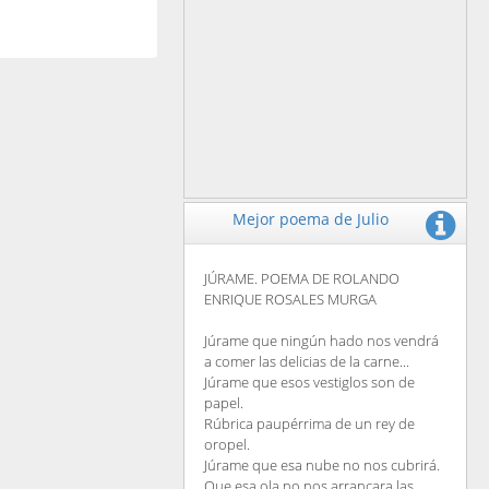
Mejor poema de Julio
JÚRAME. POEMA DE ROLANDO
ENRIQUE ROSALES MURGA
Júrame que ningún hado nos vendrá
a comer las delicias de la carne...
Júrame que esos vestiglos son de
papel.
Rúbrica paupérrima de un rey de
oropel.
Júrame que esa nube no nos cubrirá.
Que esa ola no nos arrancara las