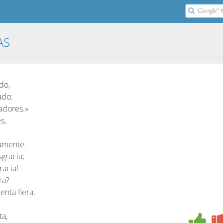
JAS
do,
ado:
radores.»
s,
lamente.
gracia;
racia!
ra?
enta fiera.
ta,