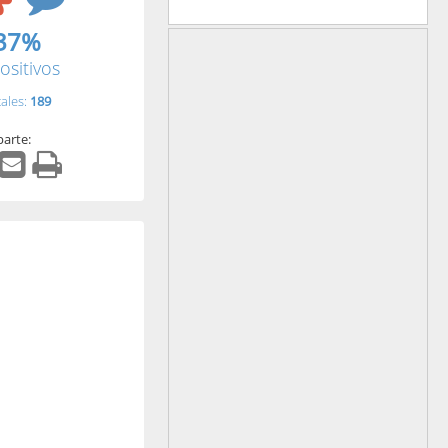
37%
ositivos
tales:
189
arte: