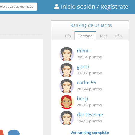
Inicio sesión
/ Regístrate
Ranking de Usuarios
Día
Semana
Mes
Año
meniii
395.70 puntos
gonci
334.64 puntos
carlos55
287.44 puntos
benji
282.62 puntos
danteverne
194.52 puntos
Ver ranking completo