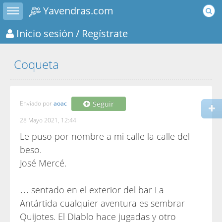
Toggle sidebar
Yavendras.com
Inicio sesión
/ Regístrate
Coqueta
Enviado por
aoac
Seguir
28 Mayo 2021, 12:44
Le puso por nombre a mi calle la calle del
beso.
José Mercé.
… sentado en el exterior del bar La
Antártida cualquier aventura es sembrar
Quijotes. El Diablo hace jugadas y otro